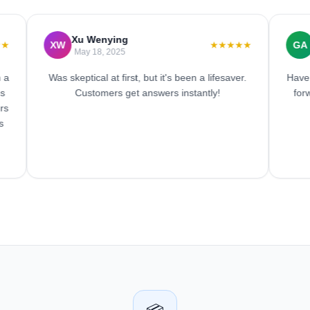
Xu Wenying
Gwe
XW
GA
★★★★★
May 18, 2025
M
Was skeptical at first, but it's been a lifesaver.
Have liste
Customers get answers instantly!
forward 