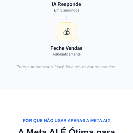
IA Responde
Em 3 segundos
↓
💰
Feche Vendas
Automaticamente
Tudo automatizado. Você foca em enviar os pedidos.
POR QUE NÃO USAR APENAS A META AI?
A Meta AI É Ótima para