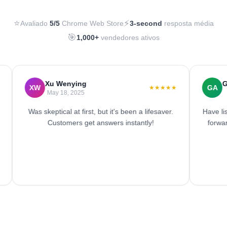
⭐
⚡
Avaliado
5/5
Chrome Web Store
3-second
resposta média
🎯
1,000+
vendedores ativos
Xu Wenying
Gwen 
XW
GA
★★★★★
May 18, 2025
May 
Was skeptical at first, but it's been a lifesaver.
Have listed a
Customers get answers instantly!
forward in 