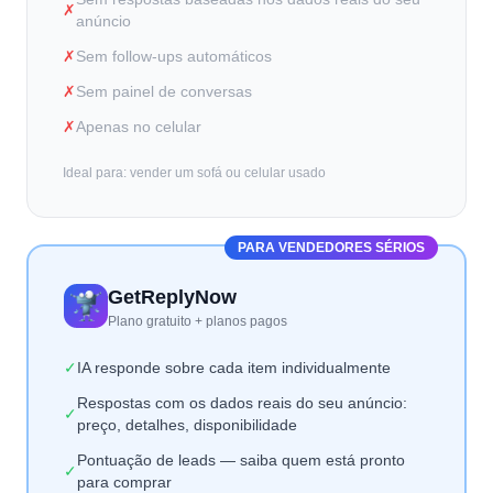
✗
anúncio
✗
Sem follow-ups automáticos
✗
Sem painel de conversas
✗
Apenas no celular
Ideal para: vender um sofá ou celular usado
PARA VENDEDORES SÉRIOS
GetReplyNow
Plano gratuito + planos pagos
✓
IA responde sobre cada item individualmente
Respostas com os dados reais do seu anúncio:
✓
preço, detalhes, disponibilidade
Pontuação de leads — saiba quem está pronto
✓
para comprar